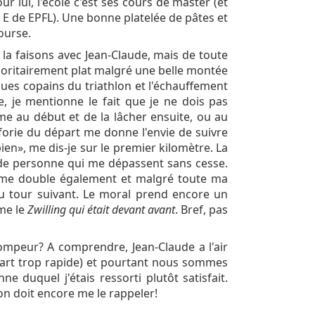
 lui, l'école c'est ses cours de master (et
u E de EPFL). Une bonne platelée de pâtes et
ourse.
 la faisons avec Jean-Claude, mais de toute
joritairement plat malgré une belle montée
ues copains du triathlon et l'échauffement
, je mentionne le fait que je ne dois pas
mme au début et de la lâcher ensuite, ou au
uforie du départ me donne l'envie de suivre
bien», me dis-je sur le premier kilomètre. La
e de personne qui me dépassent sans cesse.
 me double également et malgré toute ma
du tour suivant. Le moral prend encore un
me le
Zwilling qui était devant avant
. Bref, pas
rompeur? A comprendre, Jean-Claude a l'air
part trop rapide) et pourtant nous sommes
duquel j'étais ressorti plutôt satisfait.
 on doit encore me le rappeler!