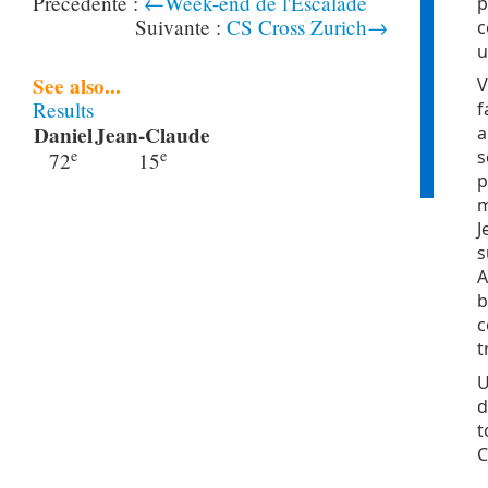
←Week-end de l'Escalade
p
CS Cross Zurich→
c
u
See also...
V
Results
f
Daniel
Jean-Claude
a
e
e
s
72
15
p
m
J
s
A
b
c
t
U
d
t
C