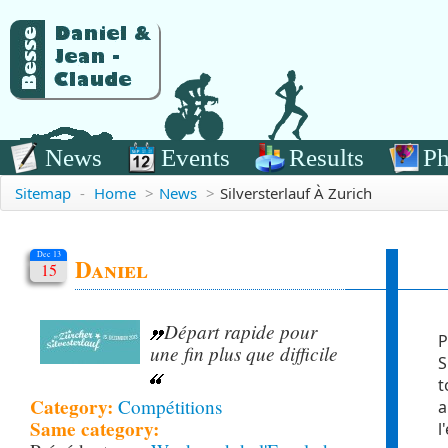
News
Events
Results
Ph
Sitemap
-
Home
>
News
>
Silversterlauf À Zurich
Dec 13
Daniel
15
Départ rapide pour
P
une fin plus que difficile
S
t
Category:
Compétitions
a
Same category:
l