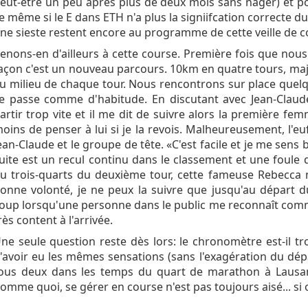
eut-être un peu après plus de deux mois sans nager) et pour
e même si le E dans ETH n'a plus la signiifcation correcte d
ne sieste restent encore au programme de cette veille de c
enons-en d'ailleurs à cette course. Première fois que nous
açon c'est un nouveau parcours. 10km en quatre tours, ma
u milieu de chaque tour. Nous rencontrons sur place quelq
e passe comme d'habitude. En discutant avec Jean-Claude
artir trop vite et il me dit de suivre alors la première fe
oins de penser à lui si je la revois. Malheureusement, l'e
ean-Claude et le groupe de tête. «C'est facile et je me sens 
uite est un recul continu dans le classement et une foul
u trois-quarts du deuxième tour, cette fameuse Rebecca
onne volonté, je ne peux la suivre que jusqu'au départ 
oup lorsqu'une personne dans le public me reconnaît com
rès content à l'arrivée.
ne seule question reste dès lors: le chronomètre est-il t
'avoir eu les mêmes sensations (sans l'exagération du dé
ous deux dans les temps du quart de marathon à Lausanne 
omme quoi, se gérer en course n'est pas toujours aisé... si