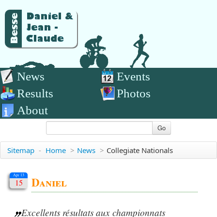
News
Events
Results
Photos
About
Go
Sitemap
-
Home
>
News
>
Collegiate Nationals
Apr 13
Daniel
15
Excellents résultats aux championnats