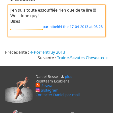
J'en suis toute essoufflée rien que de te lire !!!
Well done guy !
Bises
par nibel64
the 17-04-2013 at 08:28
←Porrentruy 2013
Traîne-Savates Cheseaux→
Daniel Besse
plus
Rushteam Ecublens
Strava
Instagram
Contacter Daniel par mail