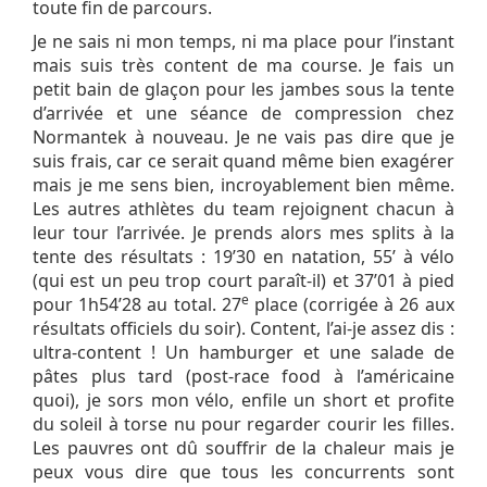
toute fin de parcours.
Je ne sais ni mon temps, ni ma place pour l’instant
mais suis très content de ma course. Je fais un
petit bain de glaçon pour les jambes sous la tente
d’arrivée et une séance de compression chez
Normantek à nouveau. Je ne vais pas dire que je
suis frais, car ce serait quand même bien exagérer
mais je me sens bien, incroyablement bien même.
Les autres athlètes du team rejoignent chacun à
leur tour l’arrivée. Je prends alors mes splits à la
tente des résultats : 19’30 en natation, 55’ à vélo
(qui est un peu trop court paraît-il) et 37’01 à pied
e
pour 1h54’28 au total. 27
place (corrigée à 26 aux
résultats officiels du soir). Content, l’ai-je assez dis :
ultra-content ! Un hamburger et une salade de
pâtes plus tard (post-race food à l’américaine
quoi), je sors mon vélo, enfile un short et profite
du soleil à torse nu pour regarder courir les filles.
Les pauvres ont dû souffrir de la chaleur mais je
peux vous dire que tous les concurrents sont