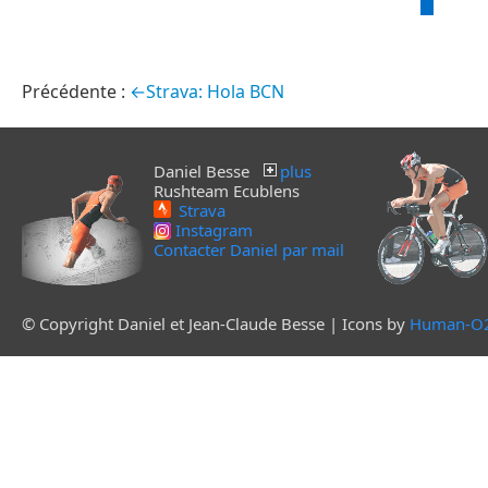
←Strava: Hola BCN
Daniel Besse
plus
Rushteam Ecublens
Strava
Instagram
Contacter Daniel par mail
© Copyright Daniel et Jean-Claude Besse | Icons by
Human-O