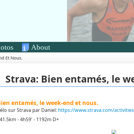
otos
About
nd Et Nous.
Strava: Bien entamés, le w
ien entamés, le week-end et nous.
élo sur Strava par Daniel:
https://www.strava.com/activitie
41.5km - 4h59' - 1192m D+