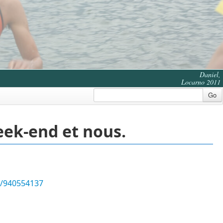
Daniel,
Locarno 2011
Go
eek-end et nous.
s/940554137