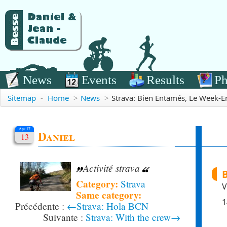
News
Events
Results
Ph
Sitemap
-
Home
>
News
>
Strava: Bien Entamés, Le Week-E
Apr 17
Daniel
13
Activité strava
B
Category:
Strava
V
Same category:
1
←Strava: Hola BCN
Strava: With the crew→