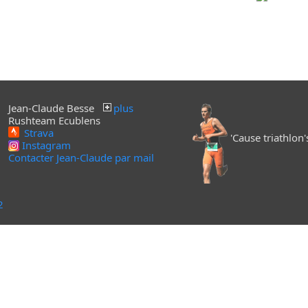
Jean-Claude Besse
plus
Rushteam Ecublens
Strava
'Cause triathlon's 
Instagram
Contacter Jean-Claude par mail
2