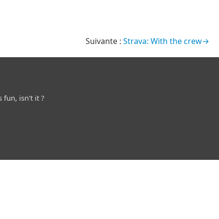
Strava: With the crew→
fun, isn't it ?