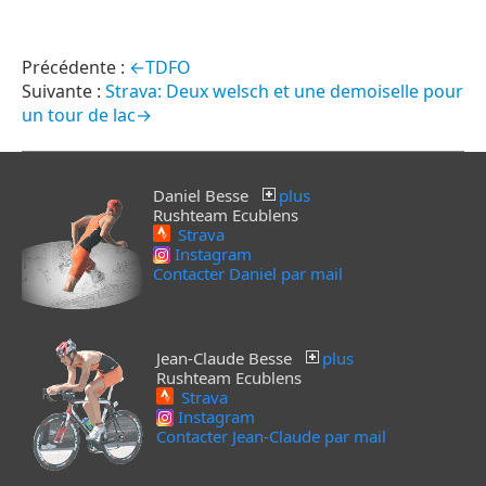
←TDFO
Strava: Deux welsch et une demoiselle pour
un tour de lac→
Daniel Besse
plus
Rushteam Ecublens
Strava
Instagram
Contacter Daniel par mail
Jean-Claude Besse
plus
Rushteam Ecublens
Strava
Instagram
Contacter Jean-Claude par mail