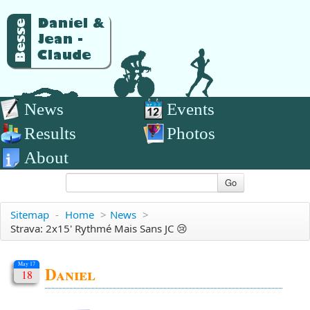
News
Events
Results
Photos
About
Go
Sitemap
-
Home
>
News
>
Strava: 2x15' Rythmé Mais Sans JC 😢
May 17
Daniel
18