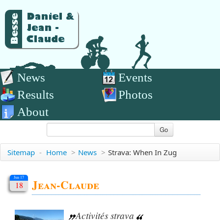
News
Events
Results
Photos
About
Go
Sitemap
-
Home
>
News
>
Strava: When In Zug
Jun 17
Jean-Claude
18
Activités strava