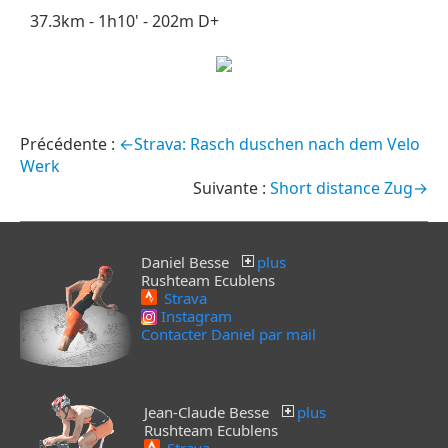
37.3km - 1h10' - 202m D+
←Strava: Rasch duschen nach dem Velo
Werk
Short distance Zug→
Daniel Besse
plus
Rushteam Ecublens
Strava
Instagram
Contacter Daniel par mail
Jean-Claude Besse
plus
Rushteam Ecublens
Strava