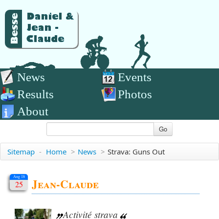
News
Events
Results
Photos
About
Go
Sitemap
-
Home
>
News
>
Strava: Guns Out
Aug 18
Jean-Claude
25
Activité strava