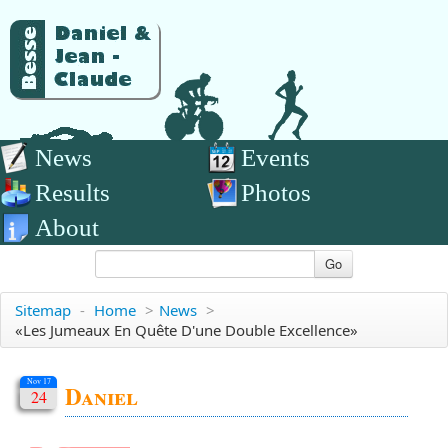
News
Events
Results
Photos
About
Go
Sitemap
-
Home
>
News
>
«Les Jumeaux En Quête D'une Double Excellence»
Nov 17
Daniel
24