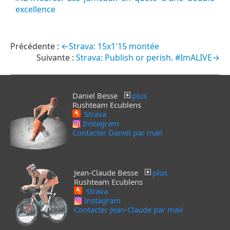
←Strava: 15x1'15 montée
Strava: Publish or perish. #ImALIVE→
Daniel Besse
plus
Rushteam Ecublens
Strava
Instagram
Contacter Daniel par mail
Jean-Claude Besse
plus
Rushteam Ecublens
Strava
Instagram
Contacter Jean-Claude par mail