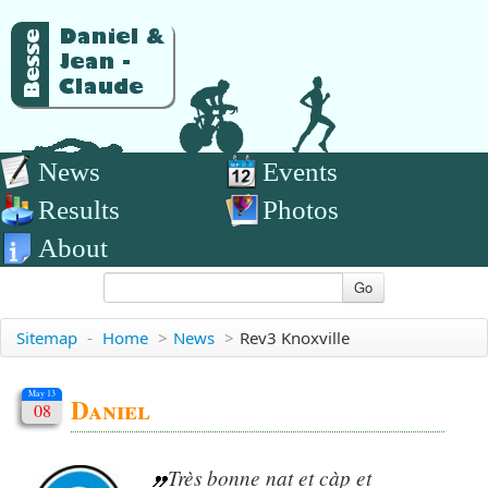
News
Events
Results
Photos
About
Go
Sitemap
-
Home
>
News
>
Rev3 Knoxville
May 13
Daniel
08
Très bonne nat et càp et