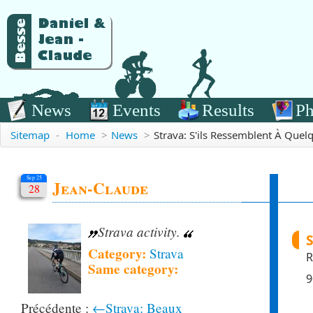
News
Events
Results
Ph
Sitemap
-
Home
>
News
>
Strava: S'ils Ressemblent À Quel
Sep 25
Jean-Claude
28
Strava activity.
S
Category:
Strava
R
Same category:
9
←Strava: Beaux