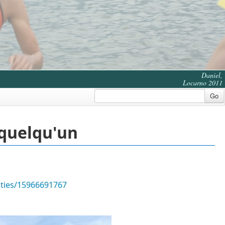
Daniel,
Locarno 2011
Go
 quelqu'un
ities/15966691767