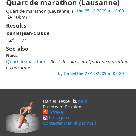
Quart de marathon (Lausanne)
Quart de marathon (Lausanne) (
the 25-10-2009 at 10:00
10km)
Results
Daniel
Jean-Claude
e
e
12
7
See also
News
Quart de marathon
-
Récit de course du Quart de marathon
à Lausanne
by Daniel the 27-10-2009 at 08:20
Daniel Besse
plus
Rushteam Ecublens
Strava
Instagram
Contacter Daniel par mail