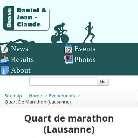
News
Events
Results
Photos
About
Go
Sitemap
-
Home
>
Evenements
>
Quart De Marathon (Lausanne)
Quart de marathon
(Lausanne)