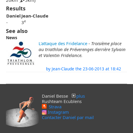
20km
5km)
Results
Daniel
Jean-Claude
e
-
3
See also
News
L'attaque des Fridelance
-
Troisième place
au triathlon de Préverenges derrière Sylvain
et Valentin Fridelance.
by Jean-Claude the 23-06-2013 at 18:42
Daniel Besse
plus
Rushteam Ecublens
Strava
Instagram
Contacter Daniel par mail