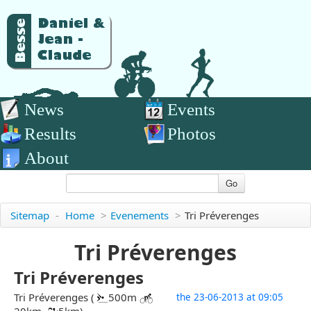
News
Events
Results
Photos
About
Go
Sitemap
-
Home
>
Evenements
>
Tri Préverenges
Tri Préverenges
Tri Préverenges
Tri Préverenges (
500m
the 23-06-2013 at 09:05